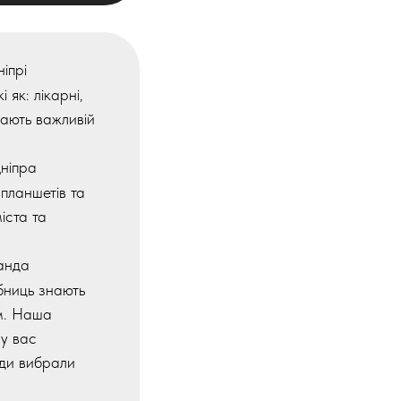
ніпрі
 як: лікарні,
грають важливій
ніпра
 планшетів та
іста та
манда
ібниць знають
м. Наша
 у вас
жди вибрали