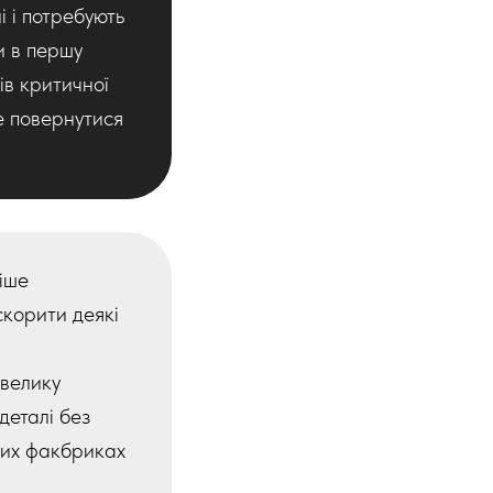
і і потребують
и в першу
ів критичної
е повернутися
іше
корити деякі
велику
деталі без
ких факбриках