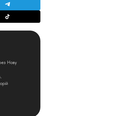
рез Нову
,
орій