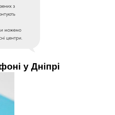
зених з
онтують
ми можемо
сні центри.
фоні у Дніпрі