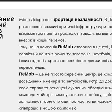
ЙНИЙ
Місто Дніпро це -
. В Д
фортеця незламності
ИЙ
розташовані важливі критичні інфраструктури такі
В
військові госпіталі та промислові заводи, які віді
Й
внесок в нашій перемозі.
Тому наша компанія
створила в центрі Д
ReMob
сервісний центр з ремонту: телефонів, ноутбуків,
інших гаджетів, критично необхідних для жителів м
переселенців.
– це не просто сервісний центр, це ко
ReMob
досвідчених інженерів та ентузіастів, котрі до др
свою справу та оснащені сучасним обладнання
команда майстрів виконує так свою роботу, щоб
залишились гарні спогади про нас, та ви назав
співпрацю з нашою компанією.