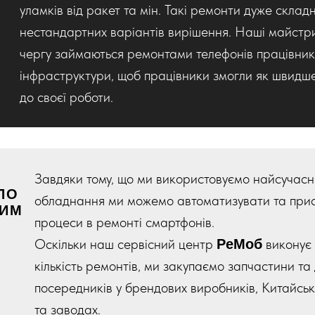
уламків від ракет та мін. Такі ремонти дуже складн
нестандартних варіантів вирішення. Наші майстр
чергу займаються ремонтами телефонів працівник
інфраструктури, щоб працівники змогли як швидш
до своєї роботи.
Завдяки тому, що ми використовуємо найсучасн
ПО
обладнання ми можемо автоматизувати та прис
НИМ
процеси в ремонті смартфонів.
Оскільки наш сервісний центр
виконує 
РеМоб
кількість ремонтів, ми закупаємо запчастини та 
посередників у брендових виробників, Китайсь
та заводах.