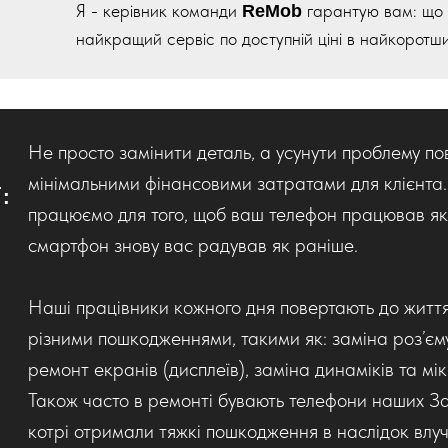
Я - керівник команди
гарантую вам: що 
ReMob
найкращий сервіс по доступній ціні в найкоротши
Не просто замінити деталь, а усунути проблему по
мінімальними фінансовими затратами для клієнта
:
працюємо для того, щоб ваш телефон працював як
смартфон знову вас радував як раніше.
Наші працівники кожного дня повертають до житт
різними пошкодженнями, такими як: заміна роз’єм
ремонт екранів (дисплеїв), заміна динаміків та мі
Також часто в ремонті бувають телефони наших За
котрі отримали тяжкі пошкодження в наслідок влуч