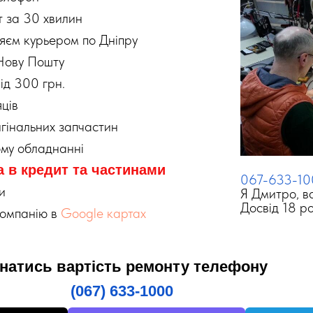
 за 30 хвилин
яєм курьером по Дніпру
Нову Пошту
ід 300 грн.
яців
гінальних запчастин
ому обладнанні
 в кредит та част
инами
067-633-1
и
Я Дмитро, в
Досвід 18 ро
компанію в
Google картах
знатись вартість ремонту телефону
(067) 633-1000