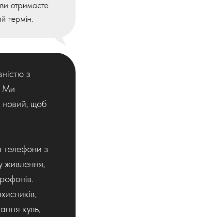
ви отримаєте
й термін.
вністю з
. Ми
 новий, щоб
я телефони з
у живлення,
крофонів.
хисників,
ання куль,